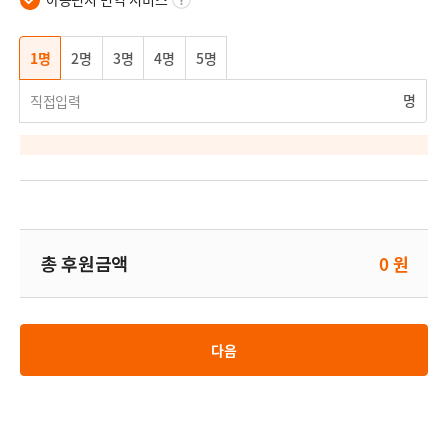
툴
팁
버
1명
2명
3명
4명
5명
튼
명
총 후원금액
0 원
다음