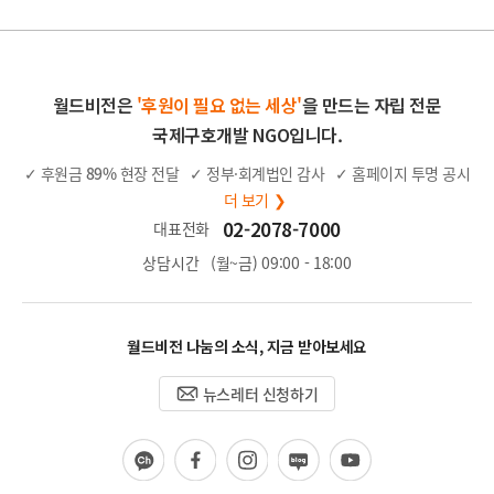
월드비전은
'후원이 필요 없는 세상'
을 만드는 자립 전문
국제구호개발 NGO입니다.
✓ 후원금
89%
현장 전달
✓ 정부·회계법인 감사
✓ 홈페이지 투명 공시
더 보기 ❯
02-2078-7000
대표전화
상담시간
(월~금) 09:00 - 18:00
월드비전 나눔의 소식, 지금 받아보세요
뉴스레터 신청하기
카
페
인
블
유
카
이
스
로
튜