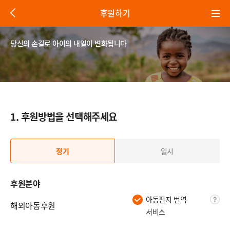
뒤
후원하기
로
가
기
당신의 손길로 아이의 내일이 변화됩니다
1. 후원방법을 선택해주세요
정기
일시
후원분야
아동편지 번역
툴
해외아동후원
서비스
팁
버