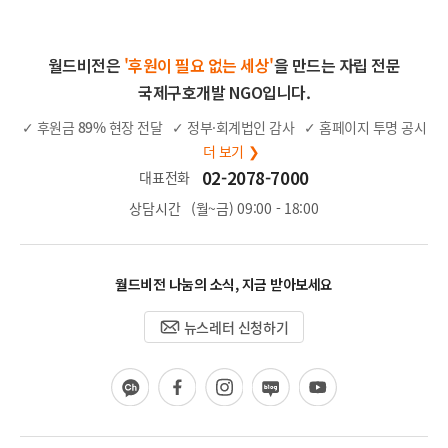
월드비전은
'후원이 필요 없는 세상'
을 만드는 자립 전문
국제구호개발 NGO입니다.
✓ 후원금
89%
현장 전달
✓ 정부·회계법인 감사
✓ 홈페이지 투명 공시
더 보기 ❯
02-2078-7000
대표전화
상담시간
(월~금) 09:00 - 18:00
월드비전 나눔의 소식, 지금 받아보세요
뉴스레터 신청하기
카
페
인
블
유
카
이
스
로
튜
오
스
타
그
브
채
북
그