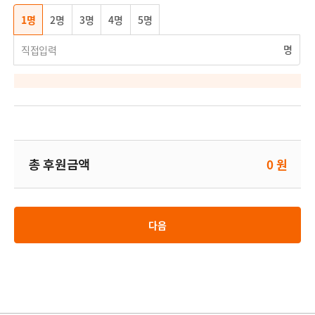
튼
1명
2명
3명
4명
5명
명
총 후원금액
0 원
다음