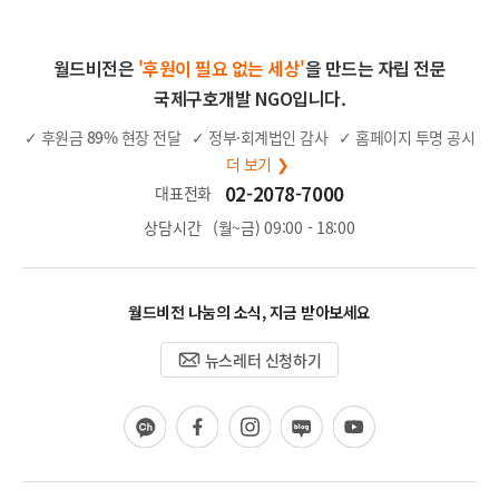
월드비전은
'후원이 필요 없는 세상'
을 만드는 자립 전문
국제구호개발 NGO입니다.
✓ 후원금
89%
현장 전달
✓ 정부·회계법인 감사
✓ 홈페이지 투명 공시
더 보기 ❯
02-2078-7000
대표전화
상담시간
(월~금) 09:00 - 18:00
월드비전 나눔의 소식, 지금 받아보세요
뉴스레터 신청하기
카
페
인
블
유
카
이
스
로
튜
오
스
타
그
브
채
북
그