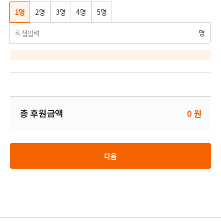
1명
2명
3명
4명
5명
명
총 후원금액
0 원
다음